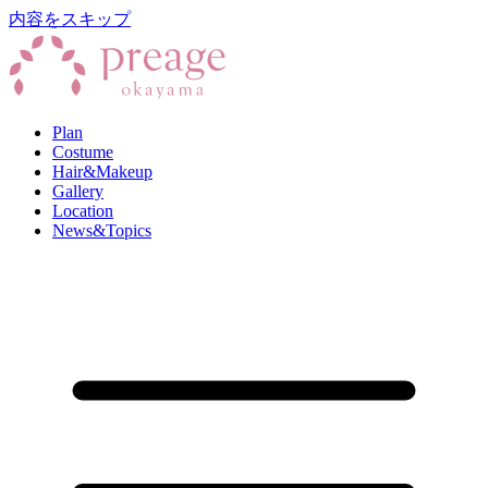
内容をスキップ
Plan
Costume
Hair&Makeup
Gallery
Location
News&Topics