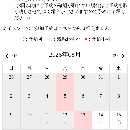
（3日以内にご予約の確認が取れない場合はご予約を取
り消しさせて頂く場合がございますので予めご了承く
ださい）
※イベントのご参加予約はこちらからは行えません。
〇
：予約可
△
：残席わずか
×
：予約不可
2026年08月
keyboard_arrow_left
keyboard_arrow_right
07
09
日
月
火
水
木
金
土
26
27
28
29
30
31
1
2
3
4
5
6
7
8
9
10
11
12
13
14
15
×
×
△
〇