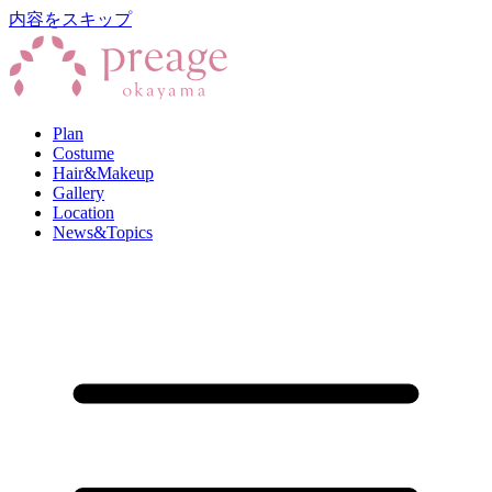
内容をスキップ
Plan
Costume
Hair&Makeup
Gallery
Location
News&Topics