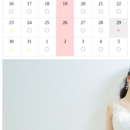
16
17
18
19
20
21
22
〇
〇
〇
〇
〇
〇
23
24
25
26
27
28
29
△
〇
〇
〇
〇
×
30
31
1
2
3
4
5
△
△
〇
〇
〇
〇