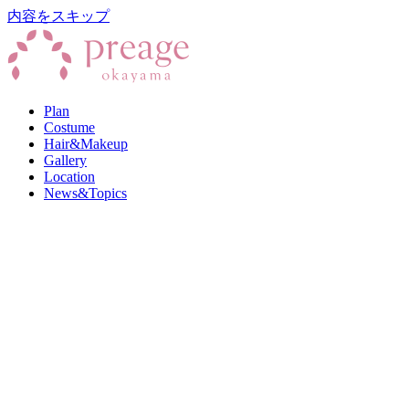
内容をスキップ
Plan
Costume
Hair&Makeup
Gallery
Location
News&Topics