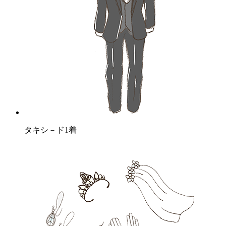
タキシ－ド1着