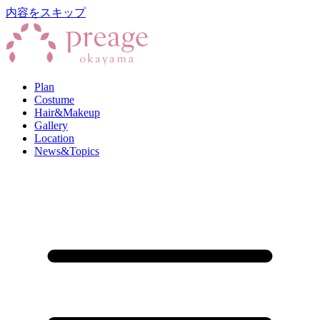
内容をスキップ
Plan
Costume
Hair&Makeup
Gallery
Location
News&Topics