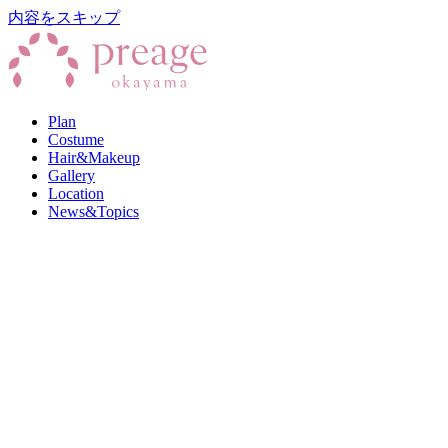
内容をスキップ
Plan
Costume
Hair&Makeup
Gallery
Location
News&Topics