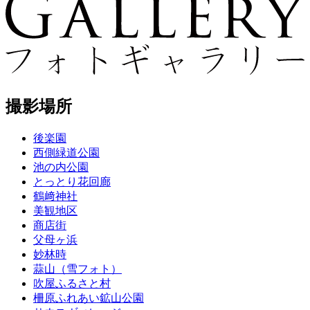
撮影場所
後楽園
西側緑道公園
池の内公園
とっとり花回廊
鶴﨑神社
美観地区
商店街
父母ヶ浜
妙林時
蒜山（雪フォト）
吹屋ふるさと村
柵原ふれあい鉱山公園