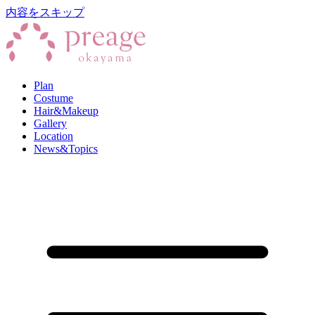
内容をスキップ
Plan
Costume
Hair&Makeup
Gallery
Location
News&Topics