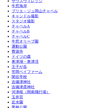
サウスヴィレッジ
牛窓海岸
プリエ－ジュ岡山チャペル
キャンドル撮影
スタジオ撮影
チャペルA
チャペルB
チャペルC
牛窓オリーブ園
運動公園
曹源寺
ドイツの森
奥津湖・奥津渓
王子が岳
笠岡ベイファーム
閑谷学校
吉備津神社
吉備津彦神社
河津桜（岡南飛行場）
玉井宮
近水園
栗林公園