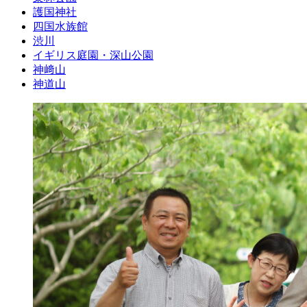
護国神社
四国水族館
渋川
イギリス庭園・深山公園
神﨑山
神道山