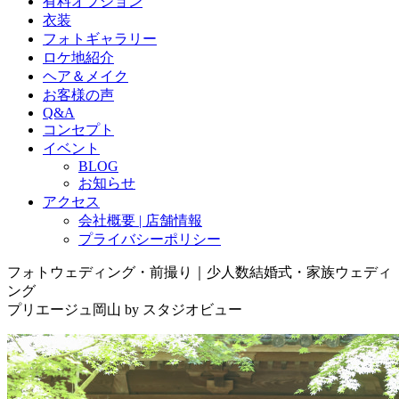
有料オプション
衣装
フォトギャラリー
ロケ地紹介
ヘア＆メイク
お客様の声
Q&A
コンセプト
イベント
BLOG
お知らせ
アクセス
会社概要 | 店舗情報
プライバシーポリシー
フォトウェディング・前撮り｜少人数結婚式・家族ウェディ
ング
プリエージュ岡山 by スタジオビュー