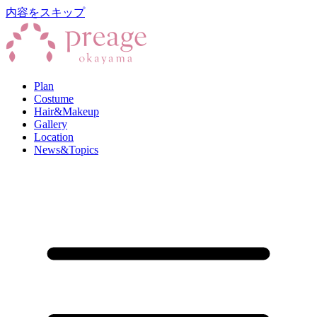
内容をスキップ
Plan
Costume
Hair&Makeup
Gallery
Location
News&Topics