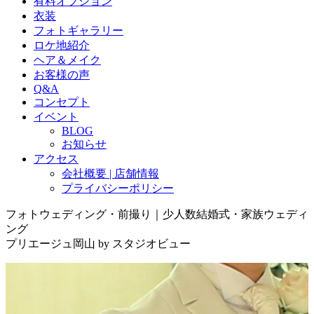
有料オプション
衣装
フォトギャラリー
ロケ地紹介
ヘア＆メイク
お客様の声
Q&A
コンセプト
イベント
BLOG
お知らせ
アクセス
会社概要 | 店舗情報
プライバシーポリシー
フォトウェディング・前撮り｜少人数結婚式・家族ウェディ
ング
プリエージュ岡山 by スタジオビュー