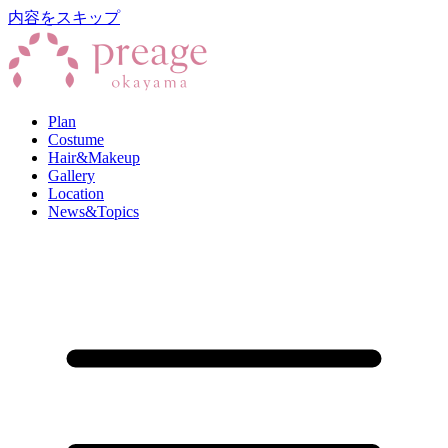
内容をスキップ
Plan
Costume
Hair&Makeup
Gallery
Location
News&Topics