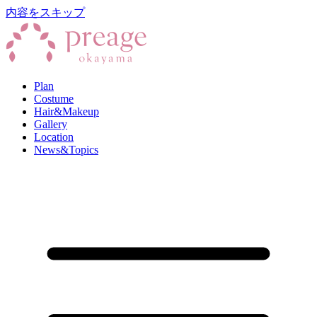
内容をスキップ
Plan
Costume
Hair&Makeup
Gallery
Location
News&Topics