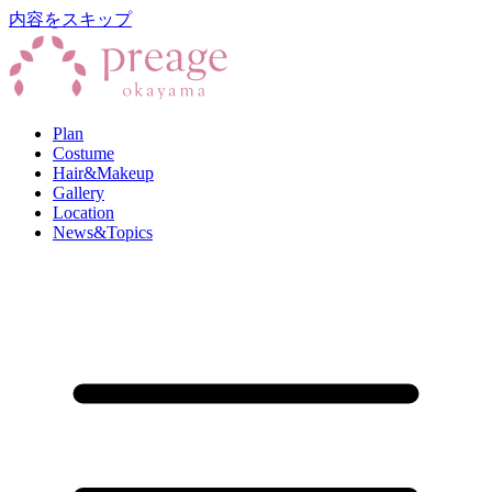
内容をスキップ
Plan
Costume
Hair&Makeup
Gallery
Location
News&Topics