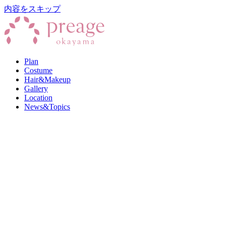
内容をスキップ
Plan
Costume
Hair&Makeup
Gallery
Location
News&Topics