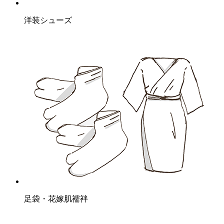
洋装シューズ
足袋・花嫁肌襦袢