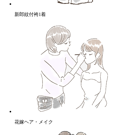
新郎紋付袴1着
花嫁ヘア・メイク