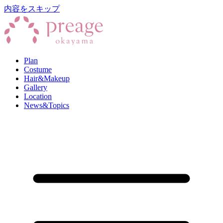
内容をスキップ
Plan
Costume
Hair&Makeup
Gallery
Location
News&Topics