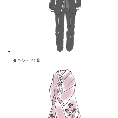
タキシ－ド1着