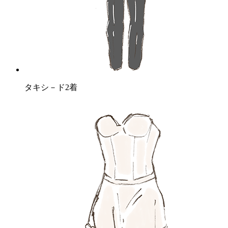
タキシ－ド2着