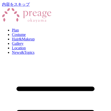
内容をスキップ
Plan
Costume
Hair&Makeup
Gallery
Location
News&Topics