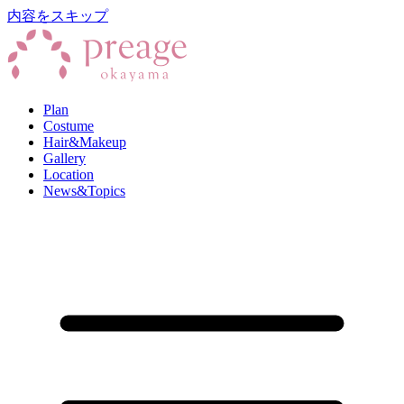
内容をスキップ
Plan
Costume
Hair&Makeup
Gallery
Location
News&Topics