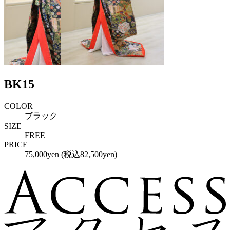
BK15
COLOR
ブラック
SIZE
FREE
PRICE
75,000yen (税込82,500yen)