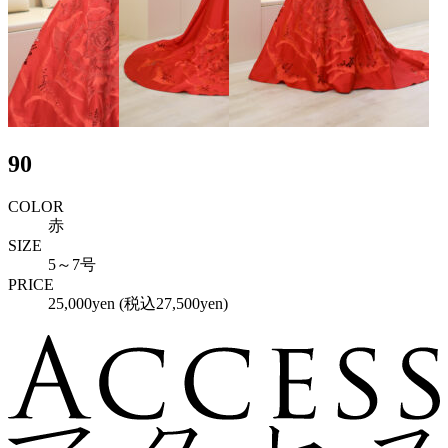
90
COLOR
赤
SIZE
5～7号
PRICE
25,000yen (税込27,500yen)