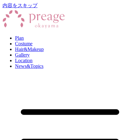
内容をスキップ
Plan
Costume
Hair&Makeup
Gallery
Location
News&Topics