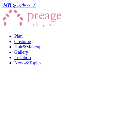
内容をスキップ
Plan
Costume
Hair&Makeup
Gallery
Location
News&Topics