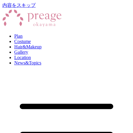
内容をスキップ
Plan
Costume
Hair&Makeup
Gallery
Location
News&Topics