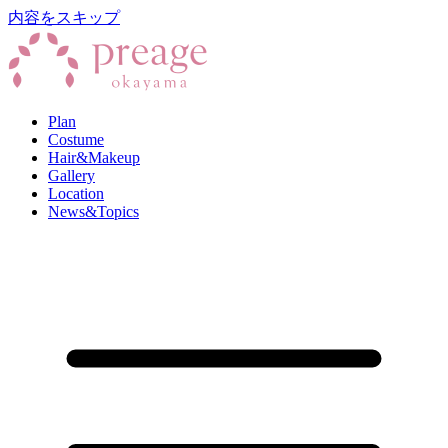
内容をスキップ
Plan
Costume
Hair&Makeup
Gallery
Location
News&Topics