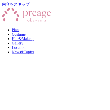
内容をスキップ
Plan
Costume
Hair&Makeup
Gallery
Location
News&Topics