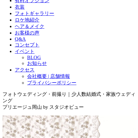
有料オプション
衣装
フォトギャラリー
ロケ地紹介
ヘア＆メイク
お客様の声
Q&A
コンセプト
イベント
BLOG
お知らせ
アクセス
会社概要 | 店舗情報
プライバシーポリシー
フォトウェディング・前撮り｜少人数結婚式・家族ウェディ
ング
プリエージュ岡山 by スタジオビュー