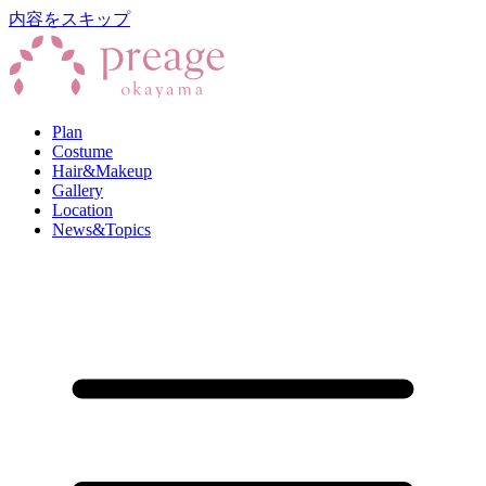
内容をスキップ
Plan
Costume
Hair&Makeup
Gallery
Location
News&Topics