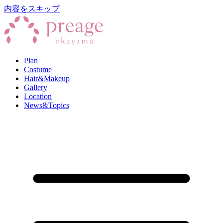
内容をスキップ
Plan
Costume
Hair&Makeup
Gallery
Location
News&Topics