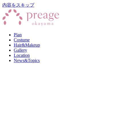
内容をスキップ
Plan
Costume
Hair&Makeup
Gallery
Location
News&Topics