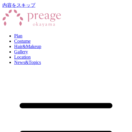
内容をスキップ
Plan
Costume
Hair&Makeup
Gallery
Location
News&Topics