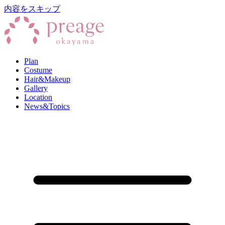
内容をスキップ
Plan
Costume
Hair&Makeup
Gallery
Location
News&Topics