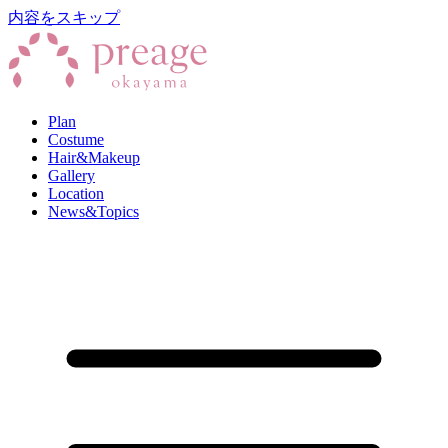
内容をスキップ
Plan
Costume
Hair&Makeup
Gallery
Location
News&Topics